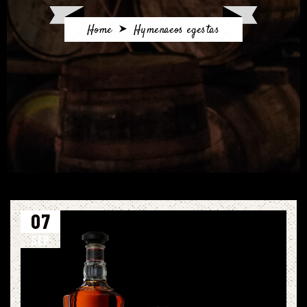
Home
Hymenaeos egestas
07
SEP